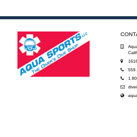
CONT
Aqua
Cali
1616
559
1.80
div
aqu